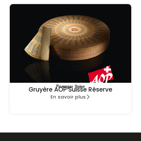
Fromages Suisse
Gruyère AOP Suisse Réserve
En savoir plus