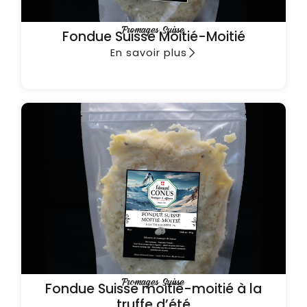
Fromages Suisse
Fondue Suisse Moitié-Moitié
En savoir plus
Fromages Suisse
Fondue Suisse moitié-moitié à la
truffe d’été